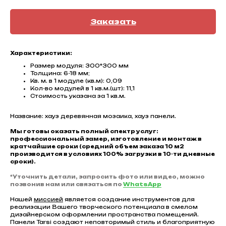
Заказать
Характеристики:
Размер модуля: 300*300 мм
Толщина: 6-18 мм;
Кв. м. в 1 модуле (кв.м): 0,09
Кол-во модулей в 1 кв.м.(шт): 11,1
Стоимость указана за 1 кв.м.
Название: хауз деревянная мозаика, хауз панели.
Мы готовы оказать полный спектр услуг:
профессиональный замер, изготовление и монтаж в
кратчайшие сроки (средний объем заказа 10 м2
производится в условиях 100% загрузки в 10-ти дневные
сроки).
*Уточнить детали, запросить фото или видео, можно
позвонив нам или связаться по
WhatsApp
Нашей
миссией
является создание инструментов для
реализации Вашего творческого потенциала в смелом
дизайнерском оформлении пространства помещений.
Панели Tarsi создают неповторимый стиль и благоприятную