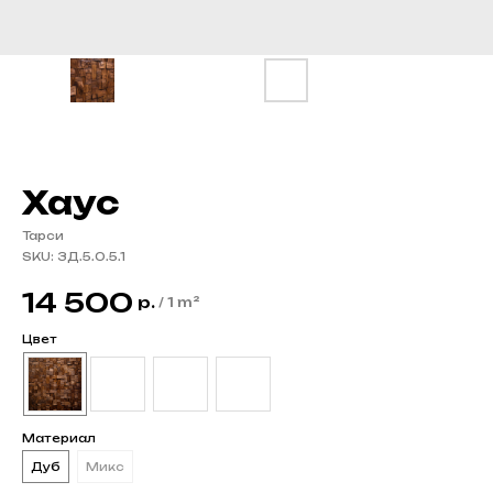
Хаус
Тарси
SKU:
3Д.5.0.5.1
14 500
р.
/
1 m²
Цвет
Материал
Дуб
Микс