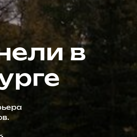
нели в
урге
рьера
в.