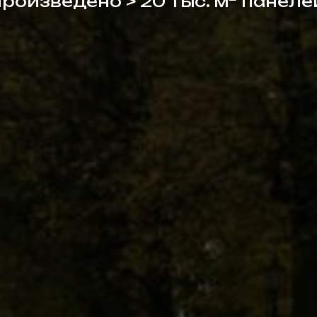
роизведено > 20 тыс. м² панеле