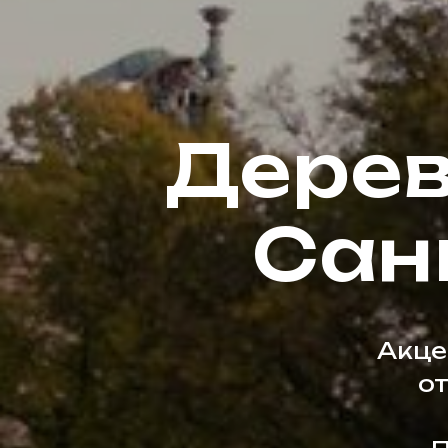
Дерев
Сан
Акце
о